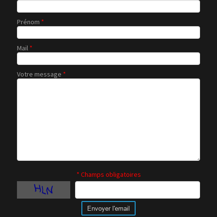
Prénom
*
Mail
*
Votre message
*
* Champs obligatoires
Envoyer l'email