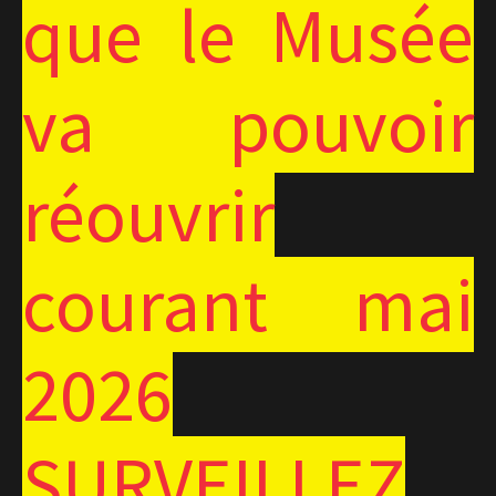
que le Musée
va pouvoir
réouvrir
courant mai
2026
SURVEILLEZ